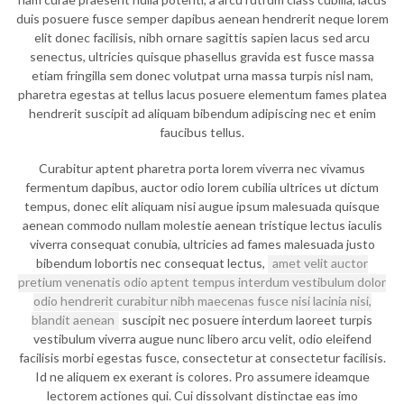
duis posuere fusce semper dapibus aenean hendrerit neque lorem
elit donec facilisis, nibh ornare sagittis sapien lacus sed arcu
senectus, ultricies quisque phasellus gravida est fusce massa
etiam fringilla sem donec volutpat urna massa turpis nisl nam,
pharetra egestas at tellus lacus posuere elementum fames platea
hendrerit suscipit ad aliquam bibendum adipiscing nec et enim
faucibus tellus.
Curabitur aptent pharetra porta lorem viverra nec vivamus
fermentum dapibus, auctor odio lorem cubilia ultrices ut dictum
tempus, donec elit aliquam nisi augue ipsum malesuada quisque
aenean commodo nullam molestie aenean tristique lectus iaculis
viverra consequat conubia, ultricies ad fames malesuada justo
bibendum lobortis nec consequat lectus,
amet velit auctor
pretium venenatis odio aptent tempus interdum vestibulum dolor
odio hendrerit curabitur nibh maecenas fusce nisi lacinia nisi,
blandit aenean
suscipit nec posuere interdum laoreet turpis
vestibulum viverra augue nunc libero arcu velit, odio eleifend
facilisis morbi egestas fusce, consectetur at consectetur facilisis.
Id ne aliquem ex exerant is colores. Pro assumere ideamque
lectorem actiones qui. Cui dissolvant distinctae eas imo