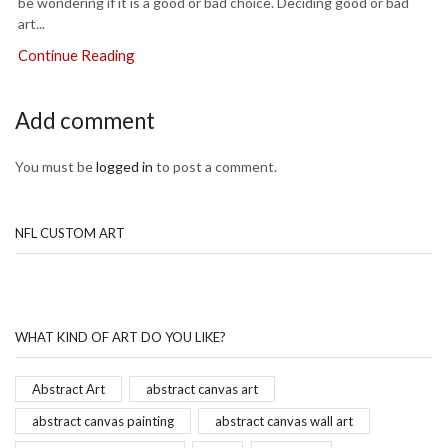
be wondering if it is a good or bad choice. Deciding good or bad
art...
Continue Reading
Add comment
You must be
logged in
to post a comment.
NFL CUSTOM ART
WHAT KIND OF ART DO YOU LIKE?
Abstract Art
abstract canvas art
abstract canvas painting
abstract canvas wall art