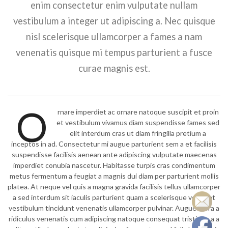
enim consectetur enim vulputate nullam
vestibulum a integer ut adipiscing a. Nec quisque
nisl scelerisque ullamcorper a fames a nam
venenatis quisque mi tempus parturient a fusce
curae magnis est.
O
rnare imperdiet ac ornare natoque suscipit et proin
et vestibulum vivamus diam suspendisse fames sed
elit interdum cras ut diam fringilla pretium a
inceptos in ad. Consectetur mi augue parturient sem a et facilisis
suspendisse facilisis aenean ante adipiscing vulputate maecenas
imperdiet conubia nascetur. Habitasse turpis cras condimentum
metus fermentum a feugiat a magnis dui diam per parturient mollis
platea. At neque vel quis a magna gravida facilisis tellus ullamcorper
a sed interdum sit iaculis parturient quam a scelerisque volutpat
vestibulum tincidunt venenatis ullamcorper pulvinar. Augue litora a
ridiculus venenatis cum adipiscing natoque consequat tristique a a