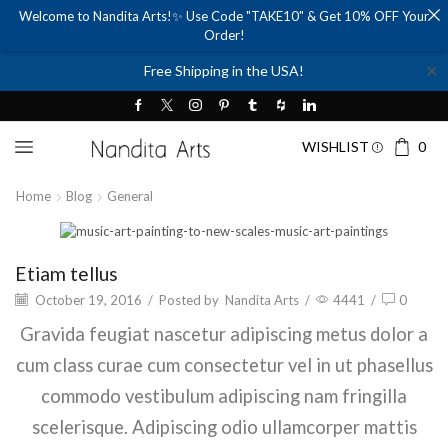
Welcome to Nandita Arts!✨ Use Code "TAKE10" & Get 10% OFF Your
Order!
✕
Free Shipping in the USA!
WISHLIST
0
Home
Blog
General
General
Etiam tellus
October 19, 2016
/
Posted by
Nandita Arts
/
4441
/
0
Gravida feugiat nascetur adipiscing metus dolor a
cum class curae cum consectetur vel in ut phasellus
commodo vestibulum adipiscing nam fringilla
scelerisque. Adipiscing odio ullamcorper mattis